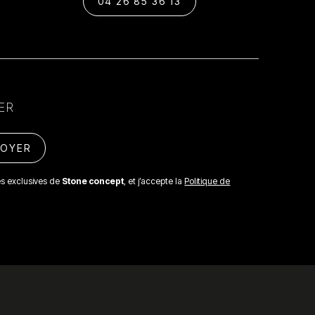
04 26 85 36 13
ER
res exclusives de
Stone concept
, et j’accepte la
Politique de