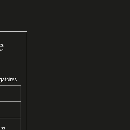
e
gatoires